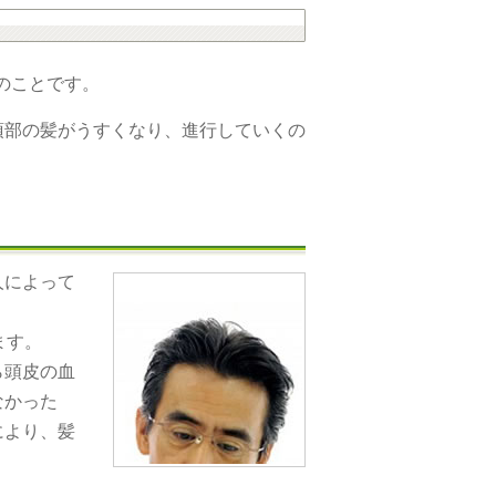
症」のことです。
頂部の髪がうすくなり、進行していくの
人によって
ます。
ら頭皮の血
なかった
により、髪