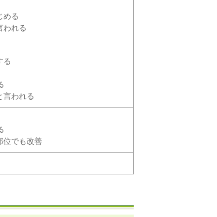
じめる
言われる
する
る
と言われる
る
部位でも改善